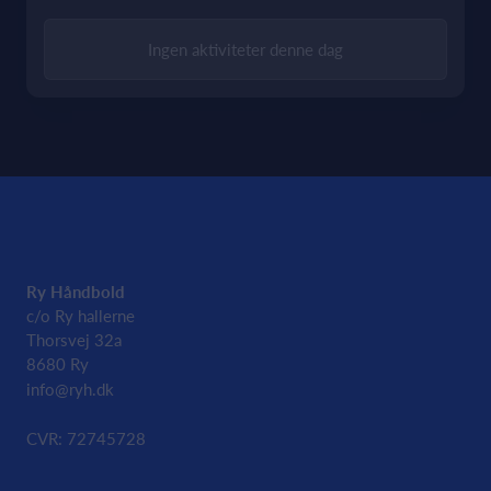
Ingen aktiviteter denne dag
Ry Håndbold
c/o Ry hallerne
Thorsvej 32a
8680 Ry
info@ryh.dk
CVR: 72745728