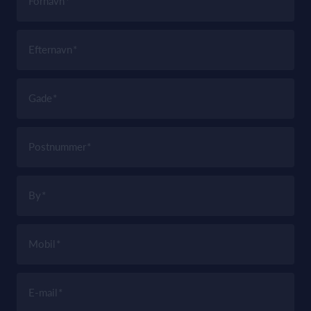
Fornavn
Efternavn
Gade
Postnummer
By
Mobil
E-mail