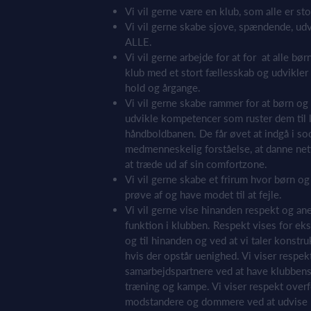
Vi vil gerne være en klub, som alle er sto
Vi vil gerne skabe sjove, spændende, udv
ALLE.
Vi vil gerne arbejde for at for at alle b
klub med et stort fællesskab og udvikler
hold og årgange.
Vi vil gerne skabe rammer for at børn og
udvikle kompetencer som ruster dem til 
håndboldbanen. De får øvet at indgå i soc
medmenneskelig forståelse, at danne netv
at træde ud af sin comfortzone.
Vi vil gerne skabe et frirum hvor børn o
prøve af og have modet til at fejle.
Vi vil gerne vise hinanden respekt og a
funktion i klubben. Respekt vises for eks
og til hinanden og ved at vi taler konstr
hvis der opstår uenighed. Vi viser respek
samarbejdspartnere ved at have klubbens sp
træning og kampe. Vi viser respekt overf
modstandere og dommere ved at udvise F