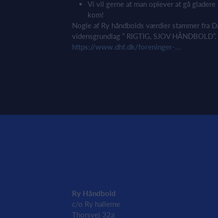
Vi vil gerne at man oplever at gå glader
kom!
Nogle af Ry håndbolds værdier stammer fra 
vidensgrundlag ” RIGTIG, SJOV HÅNDBOLD”.
https://www.dhf.dk/foreninger-...
Ry Håndbold
c/o Ry hallerne
Thorsvej 32a