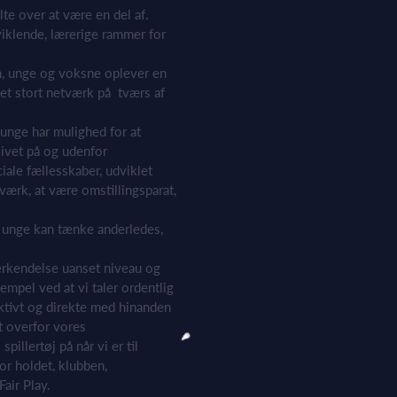
lte over at være en del af.
iklende, lærerige rammer for
ørn, unge og voksne oplever en
 et stort netværk på tværs af
 unge har mulighed for at
livet på og udenfor
iale fællesskaber, udviklet
ærk, at være omstillingsparat,
g unge kan tænke anderledes,
nerkendelse uanset niveau og
empel ved at vi taler ordentlig
uktivt og direkte med hinanden
t overfor vores
illertøj på når vi er til
or holdet, klubben,
air Play.