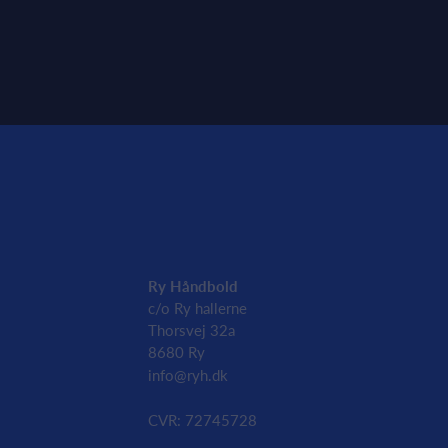
Ry Håndbold
c/o Ry hallerne
Thorsvej 32a
8680 Ry
info@ryh.dk
CVR: 72745728