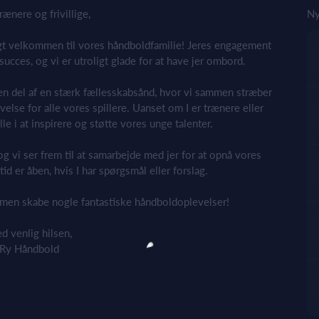
ænere og frivillige,
Ny
ligt velkommen til vores håndboldfamilie! Jeres engagement
ucces, og vi er utroligt glade for at have jer ombord.
n del af en stærk fællesskabsånd, hvor vi sammen stræber
else for alle vores spillere. Uanset om I er trænere eller
olle i at inspirere og støtte vores unge talenter.
og vi ser frem til at samarbejde med jer for at opnå vores
tid er åben, hvis I har spørgsmål eller forslag.
mmen skabe nogle fantastiske håndboldoplevelser!
d venlig hilsen,
Ry Håndbold