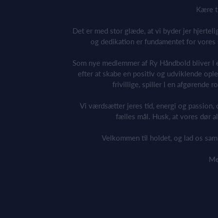
Kære tr
Det er med stor glæde, at vi byder jer hjerte
og dedikation er fundamentet for vores s
Som nye medlemmer af Ry Håndbold bliver I e
efter at skabe en positiv og udviklende oplev
frivillige, spiller I en afgørende r
Vi værdsætter jeres tid, energi og passion, 
fælles mål. Husk, at vores dør al
Velkommen til holdet, og lad os sa
Me